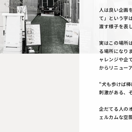
人は良い企画を
て」という字
渡す様子を表
実はこの場所
る場所になり
ャレンジや企て
からリニュー
“犬も歩けば
刺激がある、
企だてる人の
ェルカムな空